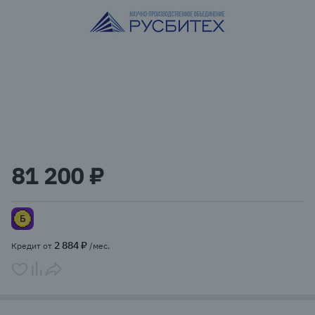
Item
1
81 200 ₽
of
1
2 884 ₽
Кредит от
/мес.