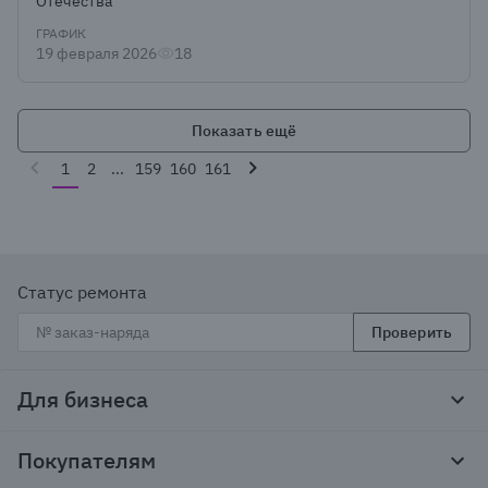
Отечества
ГРАФИК
19 февраля 2026
18
Показать ещё
1
2
...
159
160
161
Статус ремонта
Проверить
Для бизнеса
Корпоративным клиентам
Покупателям
Тендеры и гос закупки