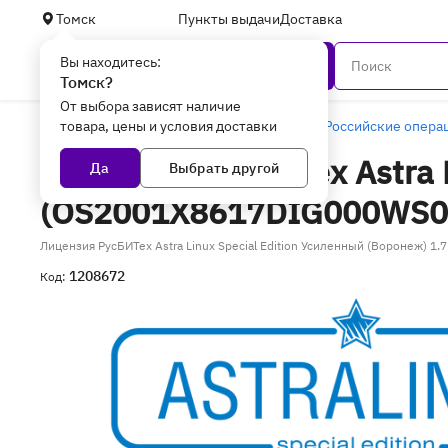
Томск
Пункты выдачи
Доставка
Вы находитесь:
Каталог
Томск?
От выбора зависят наличие
товара, цены и условия доставки
Главная
Программное обеспечение
Российские опера
Лицензия РусБИТех Astra 
Да
Выбрать другой
(OS2001X8617DIG000WS0
Лицензия РусБИТех Astra Linux Special Edition Усиленный (Воронеж) 
1208672
Код: