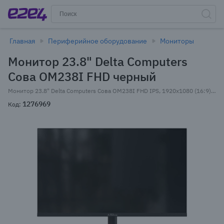
Главная
Периферийное оборудование
Мониторы
Монитор 23.8" Delta Computers
Сова OM238I FHD черный
Монитор 23.8" Delta Computers Сова OM238I FHD IPS, 1920x1080 (16:9), 250кд/м2, 5 мс, 178°/178°, VGA, HDMI, DisplayPort, черный (ОМ238I.FHD.SS.01.P2) Внесен в реестр Минпромторга РФ
1276969
Код: