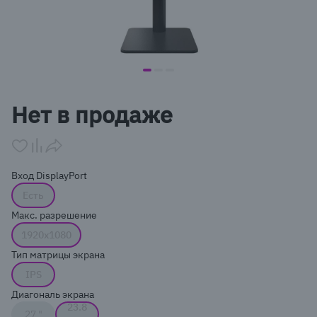
item
item
item
Item
0
1
2
1
Нет в продаже
of
3
Вход DisplayPort
Есть
Макс. разрешение
1920x1080
Тип матрицы экрана
IPS
Диагональ экрана
23.8
27 "